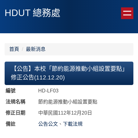
跳
HDUT 總務處
到
主
要
內
容
區
首頁
最新消息
【公告】本校「節約能源推動小組設置要點」
修正公告(112.12.20)
編號
HD-LF03
法規名稱
節約能源推動小組設置要點
修正日期
中華民國112年12月20日
備註
公告公文
、
下載法規