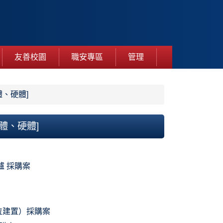
友善校園
職安專區
管理
、硬體]
體、硬體]
爐 採購案
崗位建置）採購案